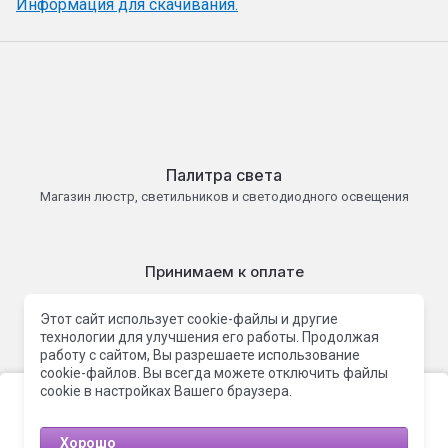
Информация для скачивания.
Палитра света
Магазин люстр, светильников и светодиодного освещения
Принимаем к оплате
Этот сайт использует cookie-файлы и другие
технологии для улучшения его работы. Продолжая
работу с сайтом, Вы разрешаете использование
Палитра света 2015 - 2026 г.
cookie-файлов. Вы всегда можете отключить файлы
Политика конфиденциальности
Этот сайт использует файлы cookie и метаданные. Продолжая
cookie в настройках Вашего браузера.
просматривать его, вы соглашаетесь на использование нами
файлов cookie и метаданных в соответствии с
Политикой
конфиденциальности
.
Хорошо