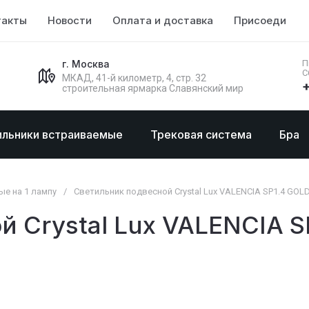
такты
Новости
Оплата и доставка
Присоединяй
г. Москва
П
С
МКАД, 41-й километр, 4, стр. 32
+
строительная ярмарка Славянский мир
ильники встраиваемые
Трековая система
Бра
е на 1 лампу
/
Светильник подвесной Crystal Lux VALENCIA SP1.4 GOL
й Crystal Lux VALENCIA S