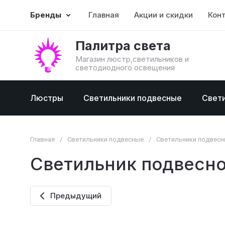
Бренды
Главная
Акции и скидки
Кон
Палитра света
Магазин люстр,светильников и
светодиодного освещения
Люстры
Светильники подвесные
Свет
Главная
/
Светильники подвесные
/
Светильники подвесны
Светильник подвесно
Предыдущий