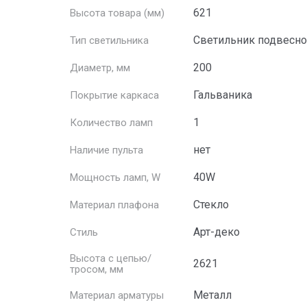
621
Высота товара (мм)
Светильник подвесн
Тип светильника
200
Диаметр, мм
Гальваника
Покрытие каркаса
1
Количество ламп
нет
Наличие пульта
40W
Мощность ламп, W
Стекло
Материал плафона
Арт-деко
Стиль
Высота с цепью/
2621
тросом, мм
Металл
Материал арматуры