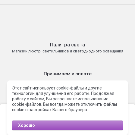
Палитра света
Магазин люстр, светильников и светодиодного освещения
Принимаем к оплате
Этот сайт использует cookie-файлы и другие
технологии для улучшения его работы. Продолжая
работу с сайтом, Вы разрешаете использование
Палитра света 2015 - 2026 г.
cookie-файлов. Вы всегда можете отключить файлы
Политика конфиденциальности
Этот сайт использует файлы cookie и метаданные. Продолжая
cookie в настройках Вашего браузера.
просматривать его, вы соглашаетесь на использование нами
файлов cookie и метаданных в соответствии с
Политикой
конфиденциальности
.
Хорошо
Megagroup.ru
Продолжить